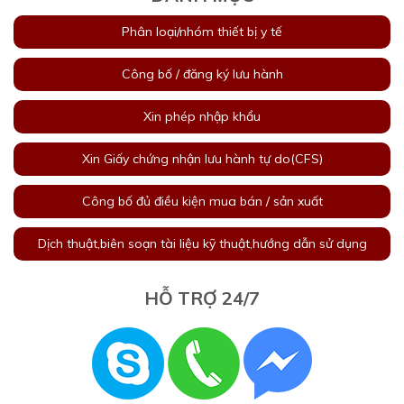
Phân loại/nhóm thiết bị y tế
Công bố / đăng ký lưu hành
Xin phép nhập khẩu
Xin Giấy chứng nhận lưu hành tự do(CFS)
Công bố đủ điều kiện mua bán / sản xuất
Dịch thuật,biên soạn tài liệu kỹ thuật,hướng dẫn sử dụng
HỖ TRỢ 24/7