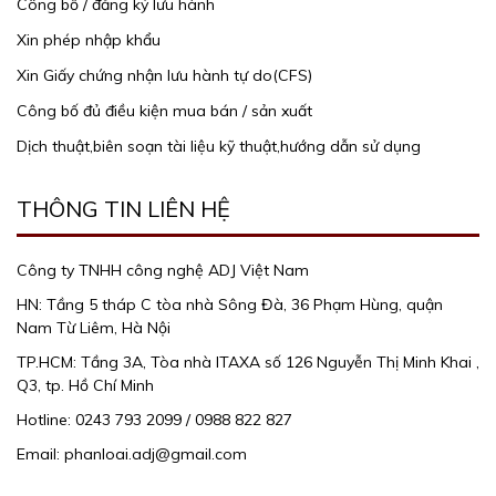
Công bố / đăng ký lưu hành
Xin phép nhập khẩu
Xin Giấy chứng nhận lưu hành tự do(CFS)
Công bố đủ điều kiện mua bán / sản xuất
Dịch thuật,biên soạn tài liệu kỹ thuật,hướng dẫn sử dụng
THÔNG TIN LIÊN HỆ
Công ty TNHH công nghệ ADJ Việt Nam
HN: Tầng 5 tháp C tòa nhà Sông Đà, 36 Phạm Hùng, quận
Nam Từ Liêm, Hà Nội
TP.HCM: Tầng 3A, Tòa nhà ITAXA số 126 Nguyễn Thị Minh Khai ,
Q3, tp. Hồ Chí Minh
Hotline: 0243 793 2099 / 0988 822 827
Email: phanloai.adj@gmail.com