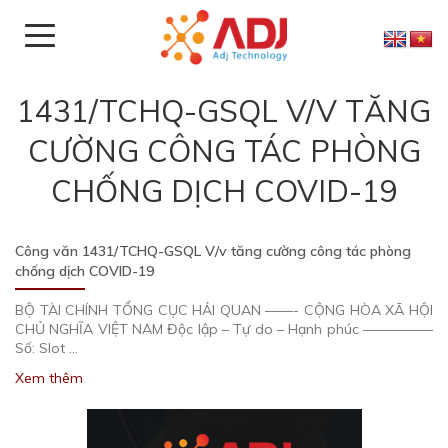
1431/TCHQ-GSQL V/V TĂNG
CƯỜNG CÔNG TÁC PHÒNG
CHỐNG DỊCH COVID-19
Công văn 1431/TCHQ-GSQL V/v tăng cường công tác phòng
chống dịch COVID-19
BỘ TÀI CHÍNH TỔNG CỤC HẢI QUAN ——- CỘNG HÒA XÃ HỘI
CHỦ NGHĨA VIỆT NAM Độc lập – Tự do – Hạnh phúc —————
Số: Slot …
Xem thêm