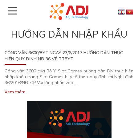
HƯỚNG DẪN NHẬP KHẨU
CÔNG VĂN 3600/BYT NGÀY 23/6/2017 HƯỚNG DẪN THỰC
HIỆN QUY ĐỊNH NĐ 36 VỀ TTBYT
Công văn 3600 của Bộ Y Slot Games hướng dẫn DN thực hiện
nhập khẩu trang Slot Games bị y tế theo quy định tại Nghị định
36/2016/NĐ-CP:Vui lòng nhấn vào …
Xem thêm