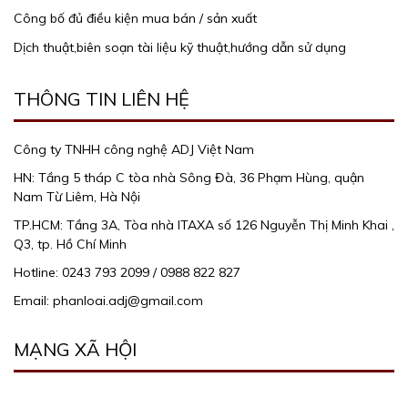
Công bố đủ điều kiện mua bán / sản xuất
Dịch thuật,biên soạn tài liệu kỹ thuật,hướng dẫn sử dụng
THÔNG TIN LIÊN HỆ
Công ty TNHH công nghệ ADJ Việt Nam
HN: Tầng 5 tháp C tòa nhà Sông Đà, 36 Phạm Hùng, quận
Nam Từ Liêm, Hà Nội
TP.HCM: Tầng 3A, Tòa nhà ITAXA số 126 Nguyễn Thị Minh Khai ,
Q3, tp. Hồ Chí Minh
Hotline: 0243 793 2099 / 0988 822 827
Email: phanloai.adj@gmail.com
MẠNG XÃ HỘI