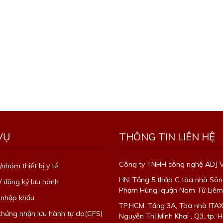
VỤ
THÔNG TIN LIÊN HỆ
Công ty TNHH công nghệ ADJ 
/nhóm thiết bị y tế
HN: Tầng 5 tháp C tòa nhà Sôn
/ đăng ký lưu hành
Phạm Hùng, quận Nam Từ Liêm,
 nhập khẩu
TP.HCM: Tầng 3A, Tòa nhà ITA
 chứng nhận lưu hành tự do(CFS)
Nguyễn Thị Minh Khai , Q3, tp. H