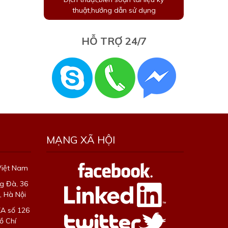
thuật,hướng dẫn sử dụng
HỖ TRỢ 24/7
MẠNG XÃ HỘI
Việt Nam
g Đà, 36
 Hà Nội
XA số 126
ồ Chí