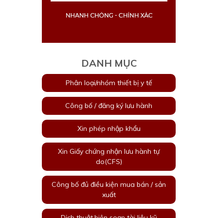
DANH MỤC
Phân loại/nhóm thiết bị y tế
Công bố / đăng ký lưu hành
Xin phép nhập khẩu
Xin Giấy chứng nhận lưu hành tự
do(CFS)
Công bố đủ điều kiện mua bán / sản
xuất
Dịch thuật,biên soạn tài liệu kỹ