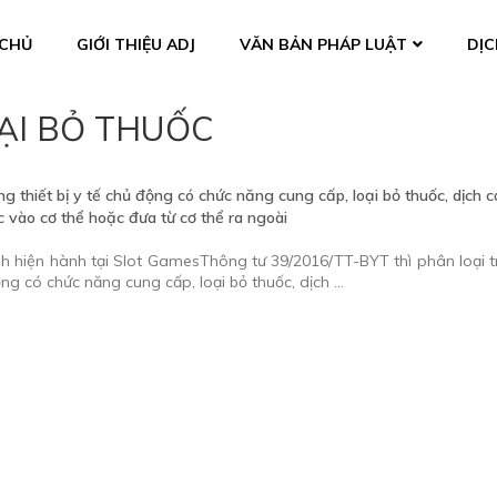
CHỦ
GIỚI THIỆU ADJ
VĂN BẢN PHÁP LUẬT
DỊC
ẠI BỎ THUỐC
ng thiết bị y tế chủ động có chức năng cung cấp, loại bỏ thuốc, dịch c
c vào cơ thể hoặc đưa từ cơ thể ra ngoài
h hiện hành tại Slot GamesThông tư 39/2016/TT-BYT thì phân loại t
ộng có chức năng cung cấp, loại bỏ thuốc, dịch …