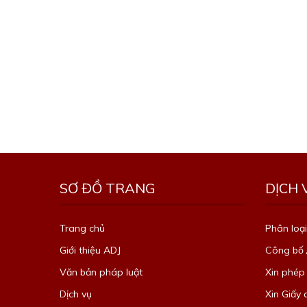
SƠ ĐỒ TRANG
DỊCH 
Trang chủ
Phân loại
Giới thiệu ADJ
Công bố 
Văn bản pháp luật
Xin phép
Dịch vụ
Xin Giấy