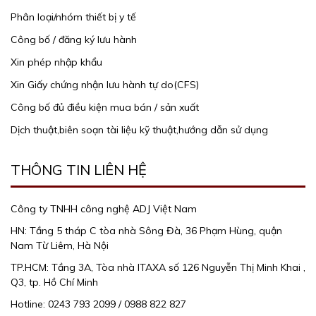
Phân loại/nhóm thiết bị y tế
Công bố / đăng ký lưu hành
Xin phép nhập khẩu
Xin Giấy chứng nhận lưu hành tự do(CFS)
Công bố đủ điều kiện mua bán / sản xuất
Dịch thuật,biên soạn tài liệu kỹ thuật,hướng dẫn sử dụng
THÔNG TIN LIÊN HỆ
Công ty TNHH công nghệ ADJ Việt Nam
HN: Tầng 5 tháp C tòa nhà Sông Đà, 36 Phạm Hùng, quận
Nam Từ Liêm, Hà Nội
TP.HCM: Tầng 3A, Tòa nhà ITAXA số 126 Nguyễn Thị Minh Khai ,
Q3, tp. Hồ Chí Minh
Hotline: 0243 793 2099 / 0988 822 827