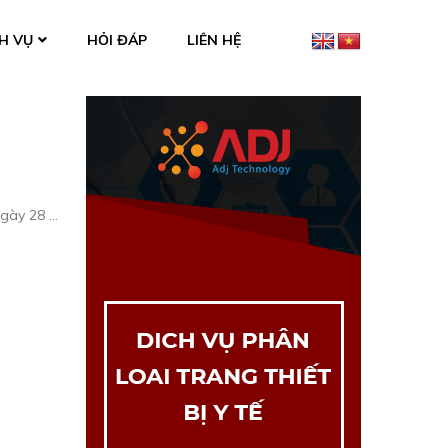
H VỤ
HỎI ĐÁP
LIÊN HỆ
gày 28 …