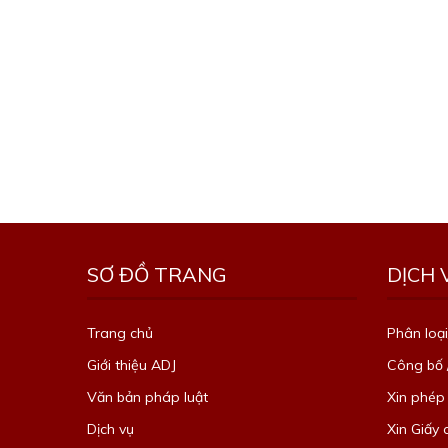
SƠ ĐỒ TRANG
DỊCH 
Trang chủ
Phân loại
Giới thiệu ADJ
Công bố 
Văn bản pháp luật
Xin phép
Dịch vụ
Xin Giấy