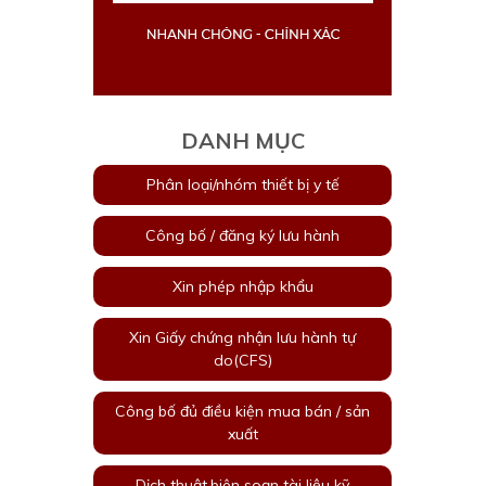
DANH MỤC
Phân loại/nhóm thiết bị y tế
Công bố / đăng ký lưu hành
Xin phép nhập khẩu
Xin Giấy chứng nhận lưu hành tự
do(CFS)
Công bố đủ điều kiện mua bán / sản
xuất
Dịch thuật,biên soạn tài liệu kỹ