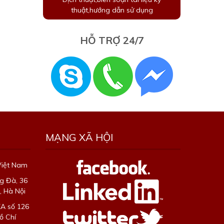
thuật,hướng dẫn sử dụng
HỖ TRỢ 24/7
MẠNG XÃ HỘI
Việt Nam
g Đà, 36
 Hà Nội
XA số 126
ồ Chí