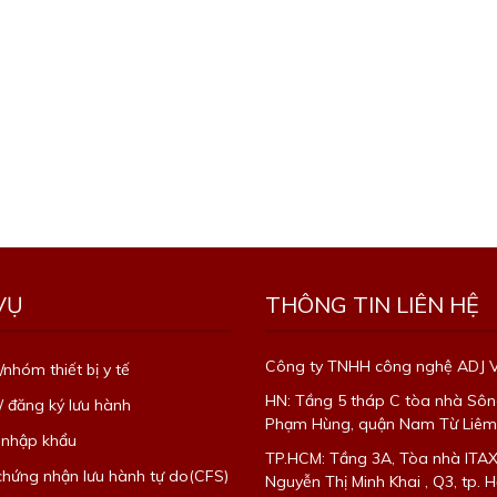
VỤ
THÔNG TIN LIÊN HỆ
Công ty TNHH công nghệ ADJ 
/nhóm thiết bị y tế
HN: Tầng 5 tháp C tòa nhà Sôn
/ đăng ký lưu hành
Phạm Hùng, quận Nam Từ Liêm,
 nhập khẩu
TP.HCM: Tầng 3A, Tòa nhà ITA
 chứng nhận lưu hành tự do(CFS)
Nguyễn Thị Minh Khai , Q3, tp. H