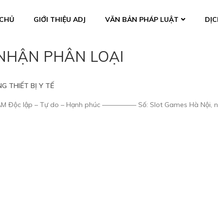
CHỦ
GIỚI THIỆU ADJ
VĂN BẢN PHÁP LUẬT
DỊC
NHẬN PHÂN LOẠI
G THIẾT BỊ Y TẾ
Độc lập – Tự do – Hạnh phúc ————— Số: Slot Games Hà Nội, n