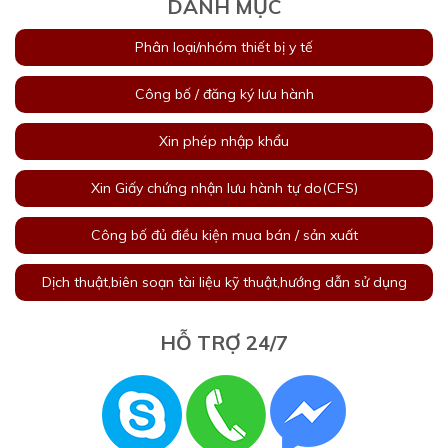
DANH MỤC
Phân loại/nhóm thiết bị y tế
Công bố / đăng ký lưu hành
Xin phép nhập khẩu
Xin Giấy chứng nhận lưu hành tự do(CFS)
Công bố đủ điều kiện mua bán / sản xuất
Dịch thuật,biên soạn tài liệu kỹ thuật,hướng dẫn sử dụng
HỖ TRỢ 24/7