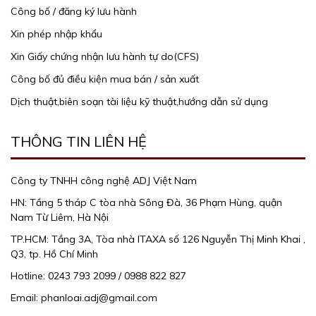
Công bố / đăng ký lưu hành
Xin phép nhập khẩu
Xin Giấy chứng nhận lưu hành tự do(CFS)
Công bố đủ điều kiện mua bán / sản xuất
Dịch thuật,biên soạn tài liệu kỹ thuật,hướng dẫn sử dụng
THÔNG TIN LIÊN HỆ
Công ty TNHH công nghệ ADJ Việt Nam
HN: Tầng 5 tháp C tòa nhà Sông Đà, 36 Phạm Hùng, quận
Nam Từ Liêm, Hà Nội
TP.HCM: Tầng 3A, Tòa nhà ITAXA số 126 Nguyễn Thị Minh Khai ,
Q3, tp. Hồ Chí Minh
Hotline: 0243 793 2099 / 0988 822 827
Email: phanloai.adj@gmail.com