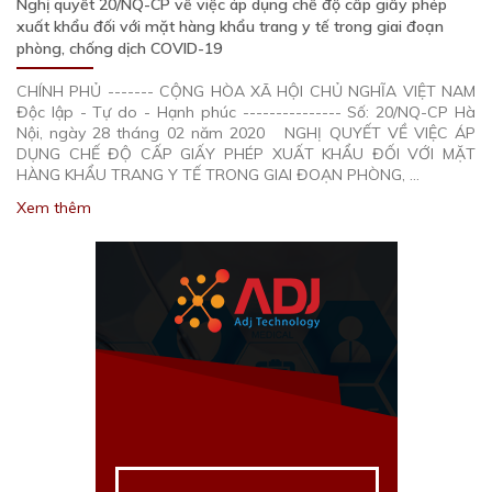
Nghị quyết 20/NQ-CP về việc áp dụng chế độ cấp giấy phép
xuất khẩu đối với mặt hàng khẩu trang y tế trong giai đoạn
phòng, chống dịch COVID-19
CHÍNH PHỦ ------- CỘNG HÒA XÃ HỘI CHỦ NGHĨA VIỆT NAM
Độc lập - Tự do - Hạnh phúc --------------- Số: 20/NQ-CP Hà
Nội, ngày 28 tháng 02 năm 2020 NGHỊ QUYẾT VỀ VIỆC ÁP
DỤNG CHẾ ĐỘ CẤP GIẤY PHÉP XUẤT KHẨU ĐỐI VỚI MẶT
HÀNG KHẨU TRANG Y TẾ TRONG GIAI ĐOẠN PHÒNG, …
Xem thêm