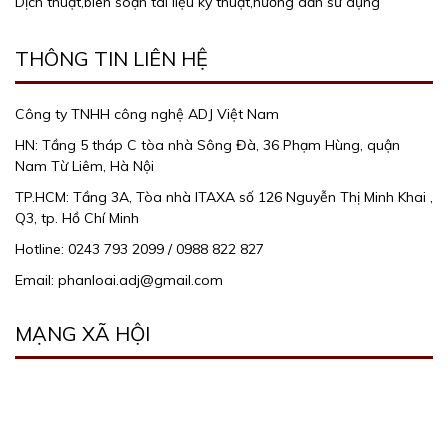
Dịch thuật,biên soạn tài liệu kỹ thuật,hướng dẫn sử dụng
THÔNG TIN LIÊN HỆ
Công ty TNHH công nghệ ADJ Việt Nam
HN: Tầng 5 tháp C tòa nhà Sông Đà, 36 Phạm Hùng, quận
Nam Từ Liêm, Hà Nội
TP.HCM: Tầng 3A, Tòa nhà ITAXA số 126 Nguyễn Thị Minh Khai ,
Q3, tp. Hồ Chí Minh
Hotline: 0243 793 2099 / 0988 822 827
Email: phanloai.adj@gmail.com
MẠNG XÃ HỘI